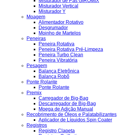
Misturador de Pás GIROMIX
Misturador Vertical
Misturador Y
Moagem
Alimentador Rotativo
Desgrumador
Moinho de Martelos
Peneiras
Peneira Rotativa
Peneira Rotativa Pré-Limpeza
Peneira Turbo Clean
Peneira Vibratória
Pesagem
Balança Eletrônica
Balança Robô
Ponte Rolante
Ponte Rolante
Premix
Carregador de Big-Bag
Descarregador de Big-Bag
Moega de Adição Manual
Recobrimento de Óleos e Palatabilizantes
Aplicador de Líquidos Spin Coater
Registros
Registro Clapeta