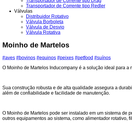
Transportador de Corrente tipo Drag
Transportador de Corrente tipo Redler
Válvulas
Distribuidor Rotativo
Válvula Borboleta
Válvula de Desvio
Válvula Rotativa
Moinho de Martelos
#aves
#bovinos
#equinos
#peixes
#petfood
#suínos
O Moinho de Martelos Inducompany é a solução ideal para a m
Sua construção robusta e de alta qualidade assegura a durab
além de confiabilidade e facilidade de manutenção.
O Moinho de Martelos pode ser instalado em um sistema de p
outros equipamentos ao sistema, como alimentador rotativo, fil