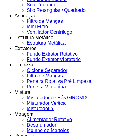
Silo Redondo
Silo Retangular / Quadrado
Aspiração
Filtro de Mangas
Mini Filtro
Ventilador Centrífugo
Estrutura Metálica
Estrutura Metálica
Extratores
Fundo Extrator Rotativo
Fundo Extrator Vibratório
Limpeza
Ciclone Separador
Filtro de Mangas
Peneira Rotativa Pré Limpeza
Peneira Vibratória
Mistura
Misturador de Pás GIROMIX
Misturador Vertical
Misturador Y
Moagem
Alimentador Rotativo
Desgrumador
Moinho de Martelos
Peneiras