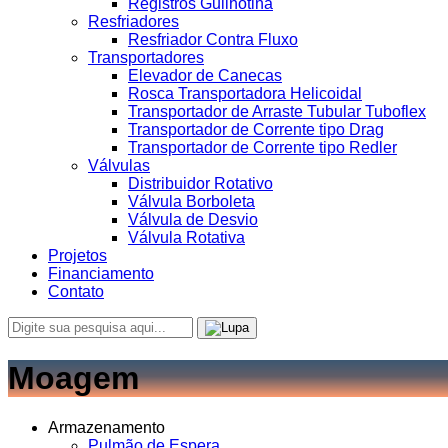
Registros Guilhotina
Resfriadores
Resfriador Contra Fluxo
Transportadores
Elevador de Canecas
Rosca Transportadora Helicoidal
Transportador de Arraste Tubular Tuboflex
Transportador de Corrente tipo Drag
Transportador de Corrente tipo Redler
Válvulas
Distribuidor Rotativo
Válvula Borboleta
Válvula de Desvio
Válvula Rotativa
Projetos
Financiamento
Contato
Moagem
Armazenamento
Pulmão de Espera