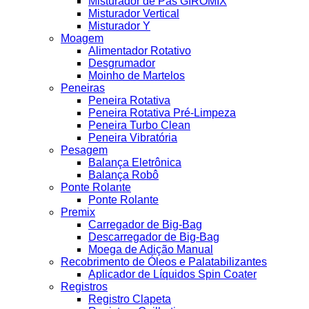
Misturador de Pás GIROMIX
Misturador Vertical
Misturador Y
Moagem
Alimentador Rotativo
Desgrumador
Moinho de Martelos
Peneiras
Peneira Rotativa
Peneira Rotativa Pré-Limpeza
Peneira Turbo Clean
Peneira Vibratória
Pesagem
Balança Eletrônica
Balança Robô
Ponte Rolante
Ponte Rolante
Premix
Carregador de Big-Bag
Descarregador de Big-Bag
Moega de Adição Manual
Recobrimento de Óleos e Palatabilizantes
Aplicador de Líquidos Spin Coater
Registros
Registro Clapeta