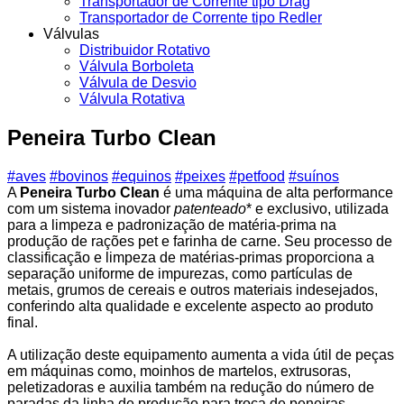
Transportador de Corrente tipo Drag
Transportador de Corrente tipo Redler
Válvulas
Distribuidor Rotativo
Válvula Borboleta
Válvula de Desvio
Válvula Rotativa
Peneira Turbo Clean
#aves
#bovinos
#equinos
#peixes
#petfood
#suínos
A
Peneira Turbo Clean
é uma máquina de alta performance
com um sistema inovador
patenteado
* e exclusivo, utilizada
para a limpeza e padronização de matéria-prima na
produção de rações pet e farinha de carne. Seu processo de
classificação e limpeza de matérias-primas proporciona a
separação uniforme de impurezas, como partículas de
metais, grumos de cereais e outros materiais indesejados,
conferindo alta qualidade e excelente aspecto ao produto
final.
A utilização deste equipamento aumenta a vida útil de peças
em máquinas como, moinhos de martelos, extrusoras,
peletizadoras e auxilia também na redução do número de
paradas da linha de produção para troca de peneiras,