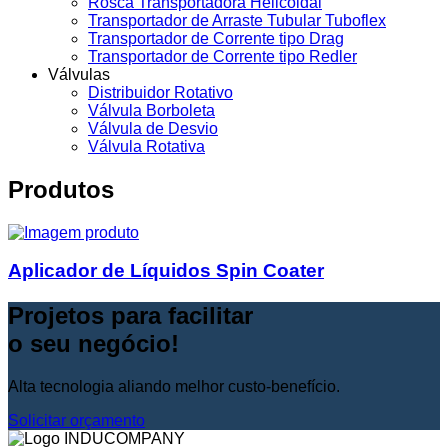
Rosca Transportadora Helicoidal
Transportador de Arraste Tubular Tuboflex
Transportador de Corrente tipo Drag
Transportador de Corrente tipo Redler
Válvulas
Distribuidor Rotativo
Válvula Borboleta
Válvula de Desvio
Válvula Rotativa
Produtos
Aplicador de Líquidos Spin Coater
Projetos para facilitar
o seu negócio!
Alta tecnologia aliando melhor custo-benefício.
Solicitar orçamento