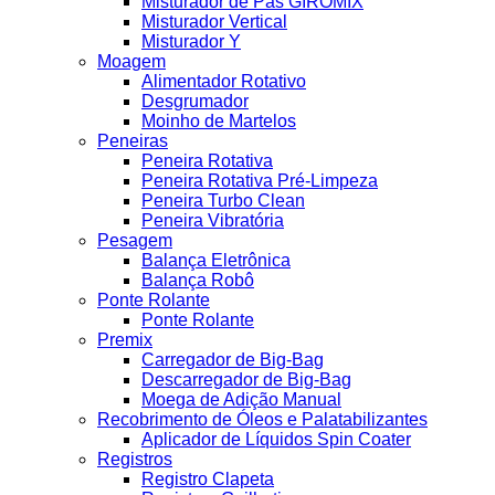
Misturador de Pás GIROMIX
Misturador Vertical
Misturador Y
Moagem
Alimentador Rotativo
Desgrumador
Moinho de Martelos
Peneiras
Peneira Rotativa
Peneira Rotativa Pré-Limpeza
Peneira Turbo Clean
Peneira Vibratória
Pesagem
Balança Eletrônica
Balança Robô
Ponte Rolante
Ponte Rolante
Premix
Carregador de Big-Bag
Descarregador de Big-Bag
Moega de Adição Manual
Recobrimento de Óleos e Palatabilizantes
Aplicador de Líquidos Spin Coater
Registros
Registro Clapeta