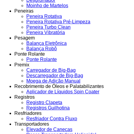
Desgrumador
Moinho de Martelos
Peneiras
Peneira Rotativa
Peneira Rotativa Pré-Limpeza
Peneira Turbo Clean
Peneira Vibratória
Pesagem
Balança Eletrônica
Balança Robô
Ponte Rolante
Ponte Rolante
Premix
Carregador de Big-Bag
Descarregador de Big-Bag
Moega de Adição Manual
Recobrimento de Óleos e Palatabilizantes
Aplicador de Líquidos Spin Coater
Registros
Registro Clapeta
Registros Guilhotina
Resfriadores
Resfriador Contra Fluxo
Transportadores
Elevador de Canecas