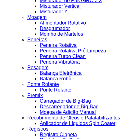
Misturador de Pás GIROMIX
Misturador Vertical
Misturador Y
Moagem
Alimentador Rotativo
Desgrumador
Moinho de Martelos
Peneiras
Peneira Rotativa
Peneira Rotativa Pré-Limpeza
Peneira Turbo Clean
Peneira Vibratória
Pesagem
Balança Eletrônica
Balança Robô
Ponte Rolante
Ponte Rolante
Premix
Carregador de Big-Bag
Descarregador de Big-Bag
Moega de Adição Manual
Recobrimento de Óleos e Palatabilizantes
Aplicador de Líquidos Spin Coater
Registros
Registro Clapeta