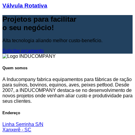
Válvula Rotativa
Projetos para facilitar
o seu negócio!
Alta tecnologia aliando melhor custo-benefício.
Solicitar orçamento
Quem somos
A Inducompany fabrica equipamentos para fábricas de ração
para suínos, bovinos, equinos, aves, peixes petfood. Desde
2007, a INDUCOMPANY destaca-se no desenvolvimento de
novos projetos onde venham aliar custo e produtividade para
seus clientes.
Endereço
Linha Serrinha S/N
Xanxerê - SC